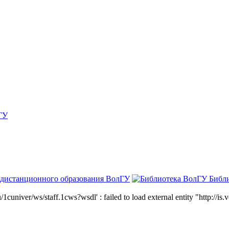
ГУ
 дистанционного образования ВолГУ
Библ
niver/ws/staff.1cws?wsdl' : failed to load external entity "http://is.