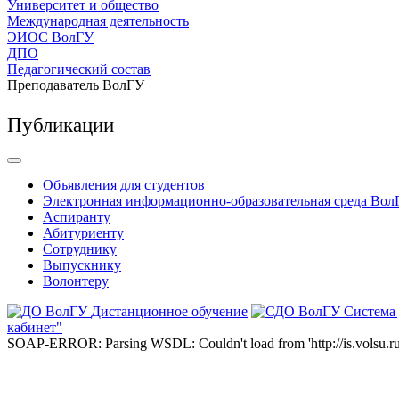
Университет и общество
Международная деятельность
ЭИОС ВолГУ
ДПО
Педагогический состав
Преподаватель ВолГУ
Публикации
Объявления для студентов
Электронная информационно-образовательная среда Вол
Аспиранту
Абитуриенту
Сотруднику
Выпускнику
Волонтеру
Дистанционное обучение
Система
кабинет"
SOAP-ERROR: Parsing WSDL: Couldn't load from 'http://is.volsu.ru/1cu