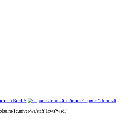
иотека ВолГУ
Сервис "Личный
volsu.ru/1cuniver/ws/staff.1cws?wsdl"