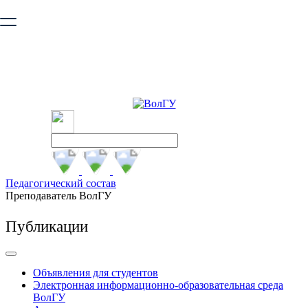
Ваш браузер устарел и не обеспечивает полноценную и
безопасную работу с сайтом. Пожалуйста
обновите браузер
,
чтобы улучшить взаимодействие с сайтом.
Педагогический состав
Преподаватель ВолГУ
Публикации
Объявления для студентов
Электронная информационно-образовательная среда
ВолГУ