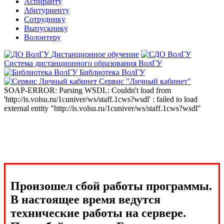
Аспиранту
Абитуриенту
Сотруднику
Выпускнику
Волонтеру
Дистанционное обучение
Система дистанционного образования ВолГУ
Библиотека ВолГУ
Сервис "Личный кабинет"
SOAP-ERROR: Parsing WSDL: Couldn't load from
'http://is.volsu.ru/1cuniver/ws/staff.1cws?wsdl' : failed to load
external entity "http://is.volsu.ru/1cuniver/ws/staff.1cws?wsdl"
Произошел сбой работы программы.
В настоящее время ведутся
технические работы на сервере.