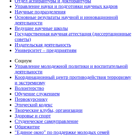
Отдел аспирантуры и докторантуры
Управление науки и подготовки научных кадров
Научные подразделения
Основные результаты научной и инновационной
деятельности
Ведущие научные школы
Государственная научная аттестация (диссертационные
советы)
Издательская деятельность
Университет – предприятиям
Социум
Управление молодежной политики и воспитательной
деятельности
Координационный центр противодействия терроризму
и экстремизму
Волонтерство
Обучение служением
Первокурснику
Этический кодекс
Творческие клубы, организации
Здоровье и спорт
Студенческое самоуправление
Общежитие
"Единое окно" по поддержке молодых семей