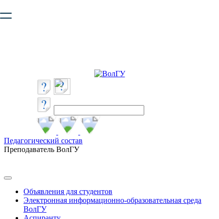
Ваш браузер устарел и не обеспечивает полноценную и
безопасную работу с сайтом. Пожалуйста
обновите браузер
,
чтобы улучшить взаимодействие с сайтом.
Педагогический состав
Преподаватель ВолГУ
Объявления для студентов
Электронная информационно-образовательная среда
ВолГУ
Аспиранту