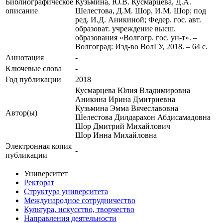
Библиографическое
Кузьмина, Ю.В. Кусмарцева, Д.А.
описание
Шелестова, Д.М. Шор, И.М. Шор; под
ред. И.Д. Аникиной; Федер. гос. авт.
образоват. учреждение высш.
образования «Волгогр. гос. ун-т». –
Волгоград: Изд-во ВолГУ, 2018. – 64 с.
Аннотация
-
Ключевые cлова
-
Год публикации
2018
Кусмарцева Юлия Владимировна
Аникина Ирина Дмитриевна
Кузьмина Эмма Вячеславовна
Автор(ы)
Шелестова Дилдарахон Абдисамадовна
Шор Дмитрий Михайлович
Шор Инна Михайловна
Электронная копия
-
публикации
Университет
Ректорат
Структура университета
Международное сотрудничество
Культура, искусство, творчество
Направления деятельности