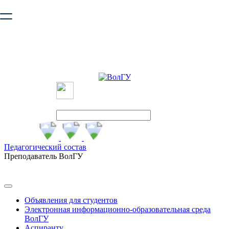
Ваш браузер устарел и не обеспечивает полноценную и
безопасную работу с сайтом. Пожалуйста
обновите браузер
,
чтобы улучшить взаимодействие с сайтом.
Педагогический состав
Преподаватель ВолГУ
Объявления для студентов
Электронная информационно-образовательная среда
ВолГУ
Аспиранту