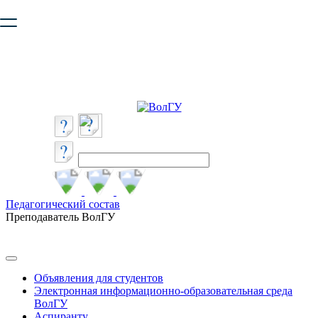
Ваш браузер устарел и не обеспечивает полноценную и
безопасную работу с сайтом. Пожалуйста
обновите браузер
,
чтобы улучшить взаимодействие с сайтом.
Педагогический состав
Преподаватель ВолГУ
Объявления для студентов
Электронная информационно-образовательная среда
ВолГУ
Аспиранту