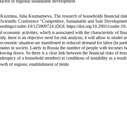
 factor of regional sustainable development
ina, Julia Kusmartseva. The research of households financial risks a
nal Scientific Conference "Competitive, Sustainable and Safe Develop
ceedings/cssdre-19/125909724 (DOI: https://doi.org/10.2991/cssdre-19
d economic activities, which is associated with the characteristic of fin
ly, there is an objective need for risk analysis, it will allow to model
o-economic situation are manifested in reduced demand for labor (in par
 status in society. Lately in Russia the number of people with incomes 
slowing down. So there is a clear link between the financial risks of h
ankruptcy of a household member) in conditions of instability as a result
owth of regions; establishment of limits