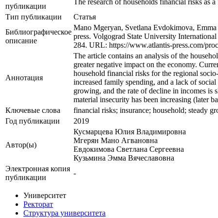
The research of households financial risks as a
публикации
Тип публикации
Статья
Mano Mgeryan, Svetlana Evdokimova, Emma Kuzm
Библиографическое
press. Volgograd State University Internatio
описание
284. URL: https://www.atlantis-press.com/pro
The article contains an analysis of the househol
greater negative impact on the economy. Current
household financial risks for the regional soci
Аннотация
increased family spending, and a lack of social
growing, and the rate of decline in incomes is 
material insecurity has been increasing (later b
Ключевые cлова
financial risks; insurance; household; steady gr
Год публикации
2019
Кусмарцева Юлия Владимировна
Мгерян Мано Агвановна
Автор(ы)
Евдокимова Светлана Сергеевна
Кузьмина Эмма Вячеславовна
Электронная копия
-
публикации
Университет
Ректорат
Структура университета