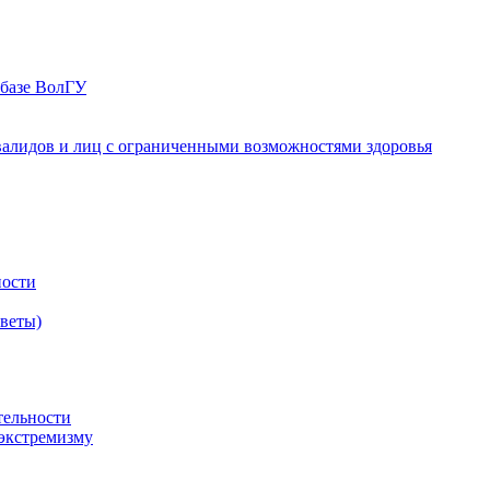
 базе ВолГУ
валидов и лиц с ограниченными возможностями здоровья
ности
оветы)
тельности
экстремизму