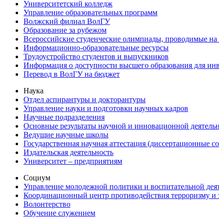
Университетский колледж
Управление образовательных программ
Волжский филиал ВолГУ
Образование за рубежом
Всероссийские студенческие олимпиады, проводимые на
Информационно-образовательные ресурсы
Трудоустройство студентов и выпускников
Информация о доступности высшего образования для ин
Перевод в ВолГУ на бюджет
Наука
Отдел аспирантуры и докторантуры
Управление науки и подготовки научных кадров
Научные подразделения
Основные результаты научной и инновационной деятель
Ведущие научные школы
Государственная научная аттестация (диссертационные с
Издательская деятельность
Университет – предприятиям
Социум
Управление молодежной политики и воспитательной дея
Координационный центр противодействия терроризму и 
Волонтерство
Обучение служением