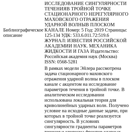
ИССЛЕДОВАНИЕ СИНГУЛЯРНОСТИ
ТЕЧЕНИЯВ ТРОЙНОЙ ТОЧКЕ
СТАЦИОНАРНОГО НЕРЕГУЛЯРНОГО
МАХОВСКОГО ОТРАЖЕНИЯ
УДАРНОЙ ВОЛНЫВ ПЛОСКОМ
Библиографическое
КАНАЛЕ Номер: 5 Год: 2019 Страницы:
описание
125-134 УДК: 533.6.011.72:519.6
ЖУРНАЛ: ИЗВЕСТИЯ РОССИЙСКОЙ
АКАДЕМИИ НАУК. МЕХАНИКА
ЖИДКОСТИ И ГАЗА Издательство:
Российская академия наук (Москва)
ISSN: 0568-5281
В рамках модели Эйлера рассмотрена
задача стационарного маховского
отражения ударной волны в плоском
канале с акцентом на исследование
параметров течения в тройной точке. В
аналитическом исследовании
использована локальная теория для
криволинейных ударных волн. Получено
условие на исходные данные задачи, при
которых в тройной точке реализуется
сингулярность. В условиях
сингулярности градиенты параметров
течения и кривизна фронтов ударных