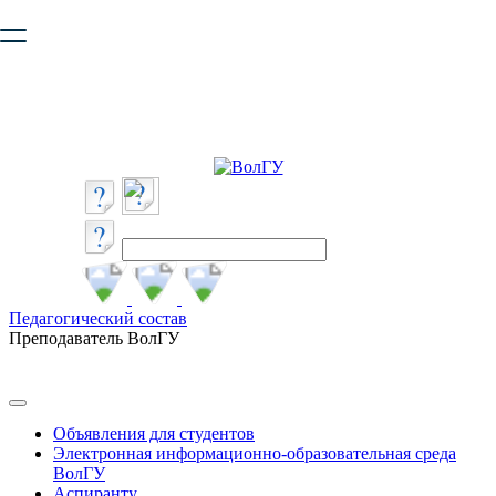
Ваш браузер устарел и не обеспечивает полноценную и
безопасную работу с сайтом. Пожалуйста
обновите браузер
,
чтобы улучшить взаимодействие с сайтом.
Педагогический состав
Преподаватель ВолГУ
Объявления для студентов
Электронная информационно-образовательная среда
ВолГУ
Аспиранту