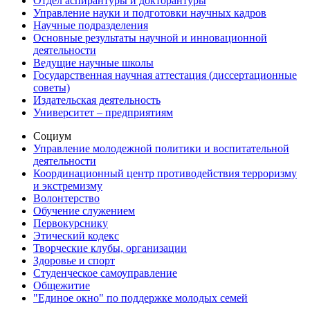
Отдел аспирантуры и докторантуры
Управление науки и подготовки научных кадров
Научные подразделения
Основные результаты научной и инновационной
деятельности
Ведущие научные школы
Государственная научная аттестация (диссертационные
советы)
Издательская деятельность
Университет – предприятиям
Социум
Управление молодежной политики и воспитательной
деятельности
Координационный центр противодействия терроризму
и экстремизму
Волонтерство
Обучение служением
Первокурснику
Этический кодекс
Творческие клубы, организации
Здоровье и спорт
Студенческое самоуправление
Общежитие
"Единое окно" по поддержке молодых семей