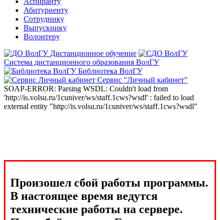
Аспиранту
Абитуриенту
Сотруднику
Выпускнику
Волонтеру
Дистанционное обучение
Система дистанционного образования ВолГУ
Библиотека ВолГУ
Сервис "Личный кабинет"
SOAP-ERROR: Parsing WSDL: Couldn't load from
'http://is.volsu.ru/1cuniver/ws/staff.1cws?wsdl' : failed to load
external entity "http://is.volsu.ru/1cuniver/ws/staff.1cws?wsdl"
Произошел сбой работы программы.
В настоящее время ведутся
технические работы на сервере.