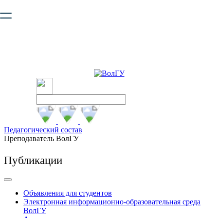
Ваш браузер устарел и не обеспечивает полноценную и
безопасную работу с сайтом. Пожалуйста
обновите браузер
,
чтобы улучшить взаимодействие с сайтом.
Педагогический состав
Преподаватель ВолГУ
Публикации
Объявления для студентов
Электронная информационно-образовательная среда
ВолГУ