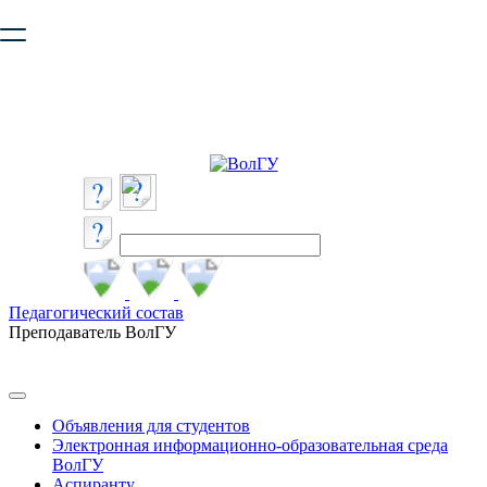
Ваш браузер устарел и не обеспечивает полноценную и
безопасную работу с сайтом. Пожалуйста
обновите браузер
,
чтобы улучшить взаимодействие с сайтом.
Педагогический состав
Преподаватель ВолГУ
Объявления для студентов
Электронная информационно-образовательная среда
ВолГУ
Аспиранту