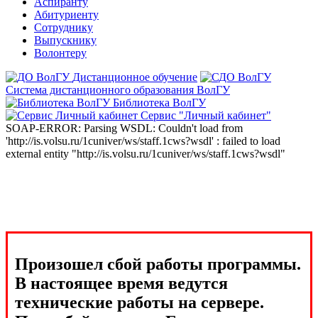
Аспиранту
Абитуриенту
Сотруднику
Выпускнику
Волонтеру
Дистанционное обучение
Система дистанционного образования ВолГУ
Библиотека ВолГУ
Сервис "Личный кабинет"
SOAP-ERROR: Parsing WSDL: Couldn't load from
'http://is.volsu.ru/1cuniver/ws/staff.1cws?wsdl' : failed to load
external entity "http://is.volsu.ru/1cuniver/ws/staff.1cws?wsdl"
Произошел сбой работы программы.
В настоящее время ведутся
технические работы на сервере.