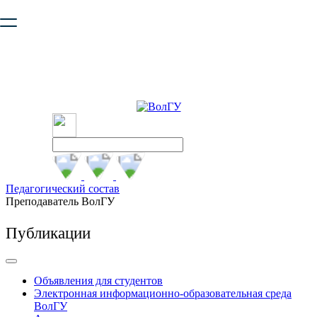
Ваш браузер устарел и не обеспечивает полноценную и
безопасную работу с сайтом. Пожалуйста
обновите браузер
,
чтобы улучшить взаимодействие с сайтом.
Педагогический состав
Преподаватель ВолГУ
Публикации
Объявления для студентов
Электронная информационно-образовательная среда
ВолГУ