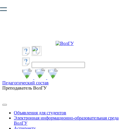
Ваш браузер устарел и не обеспечивает полноценную и
безопасную работу с сайтом. Пожалуйста
обновите браузер
,
чтобы улучшить взаимодействие с сайтом.
Педагогический состав
Преподаватель ВолГУ
Объявления для студентов
Электронная информационно-образовательная среда
ВолГУ
Аспиранту