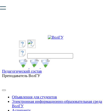
Ваш браузер устарел и не обеспечивает полноценную и
безопасную работу с сайтом. Пожалуйста
обновите браузер
,
чтобы улучшить взаимодействие с сайтом.
Педагогический состав
Преподаватель ВолГУ
Объявления для студентов
Электронная информационно-образовательная среда
ВолГУ
Аспиранту