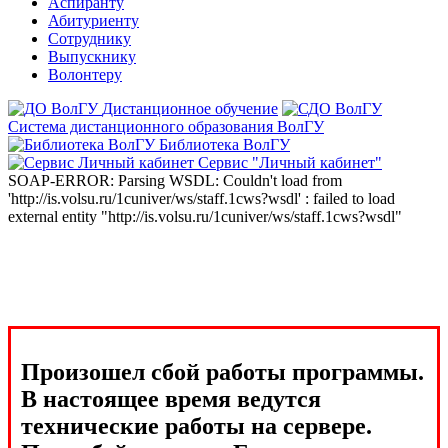
Аспиранту
Абитуриенту
Сотруднику
Выпускнику
Волонтеру
Дистанционное обучение
Система дистанционного образования ВолГУ
Библиотека ВолГУ
Сервис "Личный кабинет"
SOAP-ERROR: Parsing WSDL: Couldn't load from
'http://is.volsu.ru/1cuniver/ws/staff.1cws?wsdl' : failed to load
external entity "http://is.volsu.ru/1cuniver/ws/staff.1cws?wsdl"
Произошел сбой работы программы.
В настоящее время ведутся
технические работы на сервере.