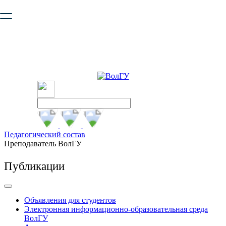
Ваш браузер устарел и не обеспечивает полноценную и
безопасную работу с сайтом. Пожалуйста
обновите браузер
,
чтобы улучшить взаимодействие с сайтом.
Педагогический состав
Преподаватель ВолГУ
Публикации
Объявления для студентов
Электронная информационно-образовательная среда
ВолГУ