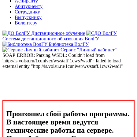
Аспиранту
Абитуриенту
Сотруднику
Выпускнику
Волонтеру
Дистанционное обучение
Система дистанционного образования ВолГУ
Библиотека ВолГУ
Сервис "Личный кабинет"
SOAP-ERROR: Parsing WSDL: Couldn't load from
'http://is.volsu.ru/1cuniver/ws/staff.1cws?wsdl' : failed to load
external entity "http://is.volsu.ru/1cuniver/ws/staff.1cws?wsdl"
Произошел сбой работы программы.
В настоящее время ведутся
технические работы на сервере.