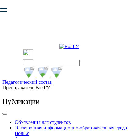
Ваш браузер устарел и не обеспечивает полноценную и
безопасную работу с сайтом. Пожалуйста
обновите браузер
,
чтобы улучшить взаимодействие с сайтом.
Педагогический состав
Преподаватель ВолГУ
Публикации
Объявления для студентов
Электронная информационно-образовательная среда
ВолГУ