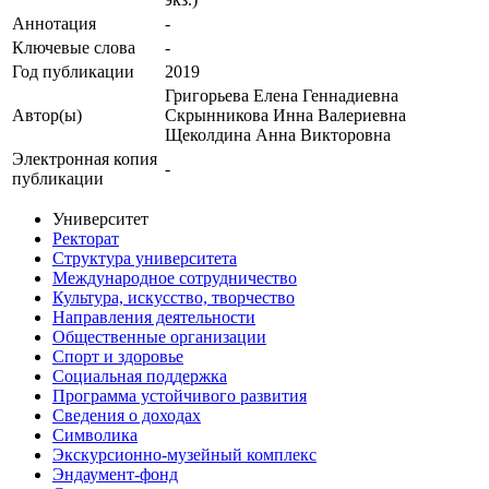
Аннотация
-
Ключевые cлова
-
Год публикации
2019
Григорьева Елена Геннадиевна
Автор(ы)
Скрынникова Инна Валериевна
Щеколдина Анна Викторовна
Электронная копия
-
публикации
Университет
Ректорат
Структура университета
Международное сотрудничество
Культура, искусство, творчество
Направления деятельности
Общественные организации
Спорт и здоровье
Социальная поддержка
Программа устойчивого развития
Сведения о доходах
Символика
Экскурсионно-музейный комплекс
Эндаумент-фонд