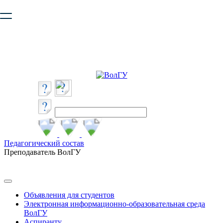
Ваш браузер устарел и не обеспечивает полноценную и
безопасную работу с сайтом. Пожалуйста
обновите браузер
,
чтобы улучшить взаимодействие с сайтом.
Педагогический состав
Преподаватель ВолГУ
Объявления для студентов
Электронная информационно-образовательная среда
ВолГУ
Аспиранту