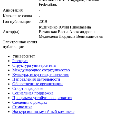
Federation.
Аннотация
-
Ключевые cлова
-
Год публикации
2019
Куличенко Юлия Николаевна
Автор(ы)
Елтанская Елена Александровна
Медведева Людмила Вениаминовна
Электронная копия
-
публикации
Университет
Ректорат
Структура университета
Международное сотрудничество
Культура, искусство, творчество
Направления деятельности
Общественные организации
Спорт и здоровье
Социальная поддержка
Программа устойчивого развития
Сведения о доходах
Символика
Экскурсионно-музейный комплекс