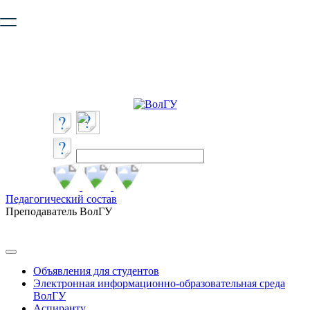
Ваш браузер устарел и не обеспечивает полноценную и
безопасную работу с сайтом. Пожалуйста
обновите браузер
,
чтобы улучшить взаимодействие с сайтом.
Педагогический состав
Преподаватель ВолГУ
Объявления для студентов
Электронная информационно-образовательная среда
ВолГУ
Аспиранту