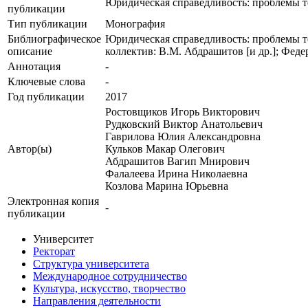
Юридическая справедливость: проблемы т
публикации
Тип публикации
Монография
Библиографическое
Юридическая справедливость: проблемы теор
описание
коллектив: В.М. Абдрашитов [и др.]; Федер.
Аннотация
-
Ключевые cлова
-
Год публикации
2017
Ростовщиков Игорь Викторович
Рудковский Виктор Анатольевич
Гаврилова Юлия Александровна
Автор(ы)
Кульков Макар Олегович
Абдрашитов Вагип Мнирович
Фалалеева Ирина Николаевна
Козлова Марина Юрьевна
Электронная копия
-
публикации
Университет
Ректорат
Структура университета
Международное сотрудничество
Культура, искусство, творчество
Направления деятельности