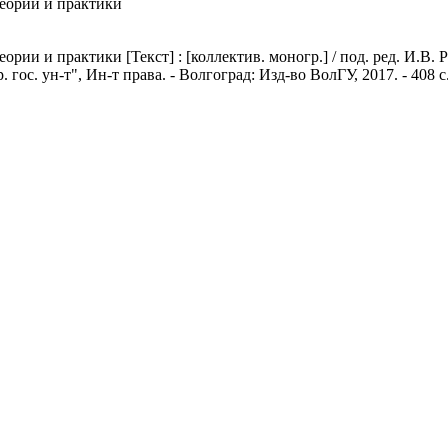
еории и практики
ии и практики [Текст] : [коллектив. моногр.] / под. ред. И.В. 
 гос. ун-т", Ин-т права. - Волгоград: Изд-во ВолГУ, 2017. - 408 с