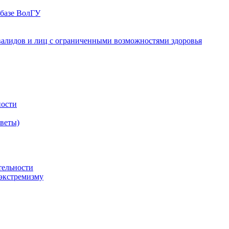
 базе ВолГУ
валидов и лиц с ограниченными возможностями здоровья
ности
оветы)
тельности
экстремизму