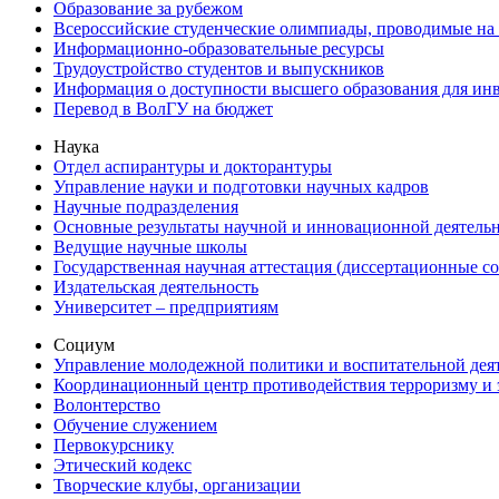
Образование за рубежом
Всероссийские студенческие олимпиады, проводимые на
Информационно-образовательные ресурсы
Трудоустройство студентов и выпускников
Информация о доступности высшего образования для ин
Перевод в ВолГУ на бюджет
Наука
Отдел аспирантуры и докторантуры
Управление науки и подготовки научных кадров
Научные подразделения
Основные результаты научной и инновационной деятель
Ведущие научные школы
Государственная научная аттестация (диссертационные с
Издательская деятельность
Университет – предприятиям
Социум
Управление молодежной политики и воспитательной дея
Координационный центр противодействия терроризму и 
Волонтерство
Обучение служением
Первокурснику
Этический кодекс
Творческие клубы, организации