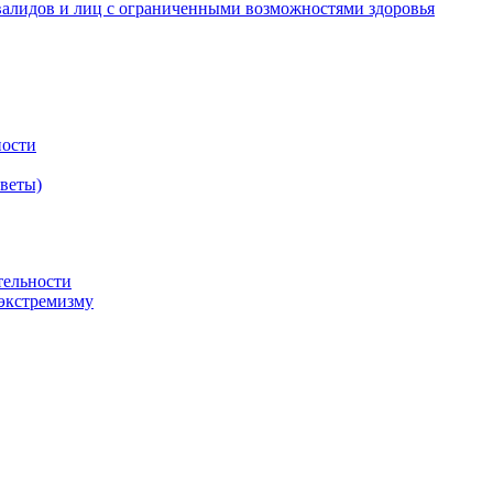
валидов и лиц с ограниченными возможностями здоровья
ности
оветы)
тельности
экстремизму