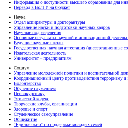
Информация о доступности высшего образования для ин
Перевод в ВолГУ на бюджет
Наука
Отдел аспирантуры и докторантуры
Управление науки и подготовки научных кадров
Научные подразделения
Основные результаты научной и инновационной деятель
Ведущие научные школы
Государственная научная аттестация (диссертационные с
Издательская деятельность
Университет – предприятиям
Социум
Управление молодежной политики и воспитательной дея
Координационный центр противодействия терроризму и 
Волонтерство
Обучение служением
Первокурснику
Этический кодекс
Творческие клубы, организации
Здоровье и спорт
Студенческое самоуправление
Общежитие
"Единое окно" по поддержке молодых семей