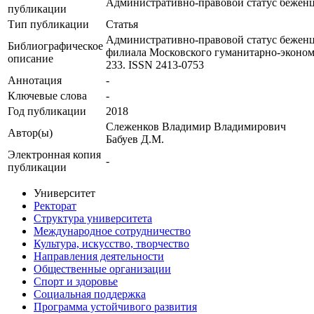
Административно-правовой статус бежен
публикации
Тип публикации
Статья
Административно-правовой статус беженце
Библиографическое
филиала Московского гуманитарно-экономич
описание
233. ISSN 2413-0753
Аннотация
-
Ключевые cлова
-
Год публикации
2018
Слеженков Владимир Владимирович
Автор(ы)
Бабуев Д.М.
Электронная копия
-
публикации
Университет
Ректорат
Структура университета
Международное сотрудничество
Культура, искусство, творчество
Направления деятельности
Общественные организации
Спорт и здоровье
Социальная поддержка
Программа устойчивого развития