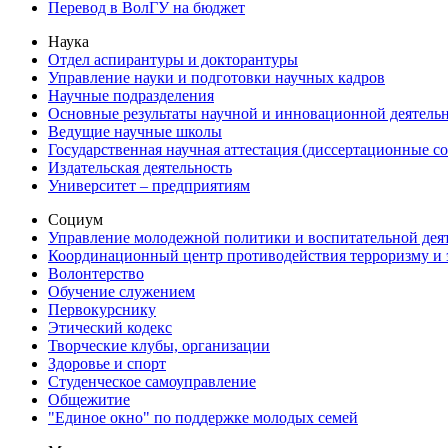
Перевод в ВолГУ на бюджет
Наука
Отдел аспирантуры и докторантуры
Управление науки и подготовки научных кадров
Научные подразделения
Основные результаты научной и инновационной деятель
Ведущие научные школы
Государственная научная аттестация (диссертационные с
Издательская деятельность
Университет – предприятиям
Социум
Управление молодежной политики и воспитательной дея
Координационный центр противодействия терроризму и 
Волонтерство
Обучение служением
Первокурснику
Этический кодекс
Творческие клубы, организации
Здоровье и спорт
Студенческое самоуправление
Общежитие
"Единое окно" по поддержке молодых семей