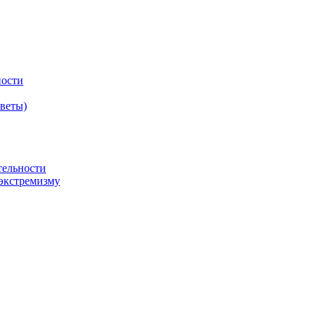
ности
оветы)
тельности
экстремизму