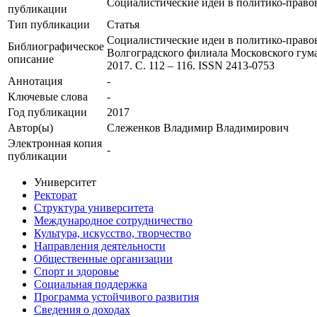
Социалистические идеи в политико-прав
публикации
Тип публикации
Статья
Социалистические идеи в политико-право
Библиографическое
Волгоградского филиала Московского гуман
описание
2017. С. 112 – 116. ISSN 2413-0753
Аннотация
-
Ключевые cлова
-
Год публикации
2017
Автор(ы)
Слеженков Владимир Владимирович
Электронная копия
-
публикации
Университет
Ректорат
Структура университета
Международное сотрудничество
Культура, искусство, творчество
Направления деятельности
Общественные организации
Спорт и здоровье
Социальная поддержка
Программа устойчивого развития
Сведения о доходах