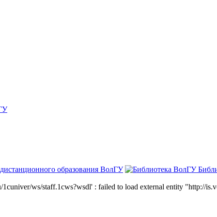
ГУ
 дистанционного образования ВолГУ
Библ
niver/ws/staff.1cws?wsdl' : failed to load external entity "http://is.