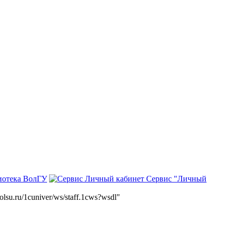
иотека ВолГУ
Сервис "Личный
volsu.ru/1cuniver/ws/staff.1cws?wsdl"