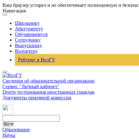
Ваш браузер устарел и не обеспечивает полноценную и безопа
Навигация
Школьнику
Абитуриенту
Обучающемуся
Сотруднику
Выпускнику
Волонтеру
Рейтинг в ВолГУ
Сведения об образовательной организации
Сервис "Личный кабинет"
Центр тестирования иностранных граждан
Документы приемной комиссии
Образование
Наука