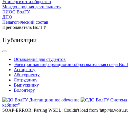
Университет и общество
Международная деятельность
ЭИОС ВолГУ
ДПО
Педагогический состав
Преподаватель ВолГУ
Публикации
Объявления для студентов
Электронная информационно-образовательная среда Вол
Аспиранту
Абитуриенту
Сотруднику
Выпускнику
Волонтеру
Дистанционное обучение
Система
кабинет"
SOAP-ERROR: Parsing WSDL: Couldn't load from 'http://is.volsu.ru/1cu