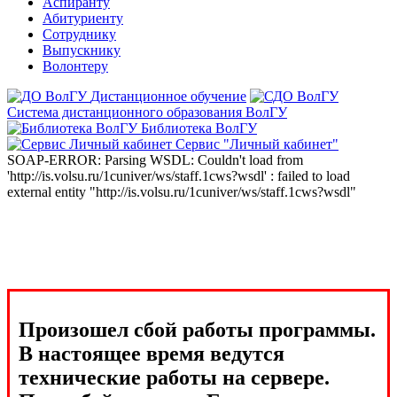
Аспиранту
Абитуриенту
Сотруднику
Выпускнику
Волонтеру
Дистанционное обучение
Система дистанционного образования ВолГУ
Библиотека ВолГУ
Сервис "Личный кабинет"
SOAP-ERROR: Parsing WSDL: Couldn't load from
'http://is.volsu.ru/1cuniver/ws/staff.1cws?wsdl' : failed to load
external entity "http://is.volsu.ru/1cuniver/ws/staff.1cws?wsdl"
Произошел сбой работы программы.
В настоящее время ведутся
технические работы на сервере.