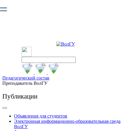
Ваш браузер устарел и не обеспечивает полноценную и
безопасную работу с сайтом. Пожалуйста
обновите браузер
,
чтобы улучшить взаимодействие с сайтом.
Педагогический состав
Преподаватель ВолГУ
Публикации
Объявления для студентов
Электронная информационно-образовательная среда
ВолГУ