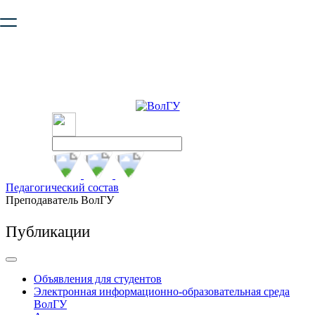
Ваш браузер устарел и не обеспечивает полноценную и
безопасную работу с сайтом. Пожалуйста
обновите браузер
,
чтобы улучшить взаимодействие с сайтом.
Педагогический состав
Преподаватель ВолГУ
Публикации
Объявления для студентов
Электронная информационно-образовательная среда
ВолГУ