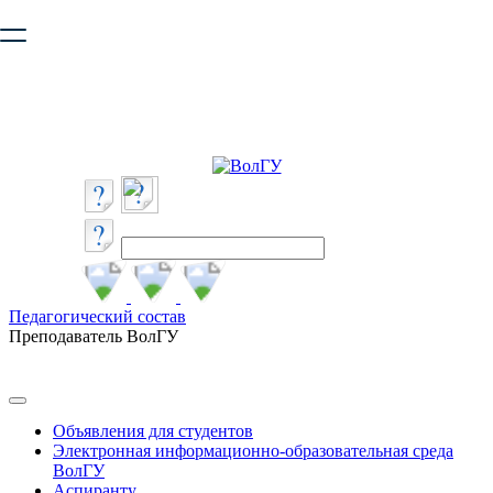
Ваш браузер устарел и не обеспечивает полноценную и
безопасную работу с сайтом. Пожалуйста
обновите браузер
,
чтобы улучшить взаимодействие с сайтом.
Педагогический состав
Преподаватель ВолГУ
Объявления для студентов
Электронная информационно-образовательная среда
ВолГУ
Аспиранту