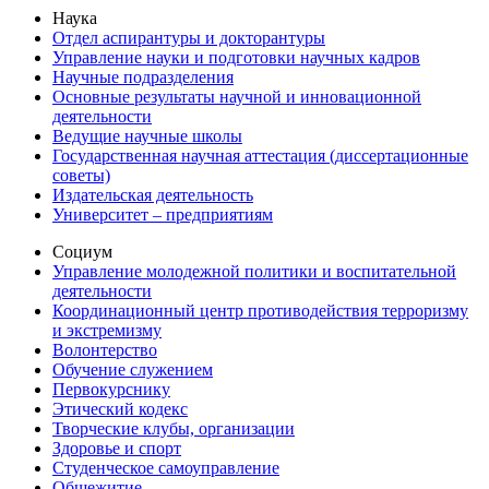
Наука
Отдел аспирантуры и докторантуры
Управление науки и подготовки научных кадров
Научные подразделения
Основные результаты научной и инновационной
деятельности
Ведущие научные школы
Государственная научная аттестация (диссертационные
советы)
Издательская деятельность
Университет – предприятиям
Социум
Управление молодежной политики и воспитательной
деятельности
Координационный центр противодействия терроризму
и экстремизму
Волонтерство
Обучение служением
Первокурснику
Этический кодекс
Творческие клубы, организации
Здоровье и спорт
Студенческое самоуправление
Общежитие