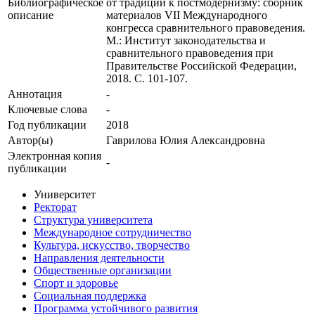
Библиографическое
от традиций к постмодернизму: сборник
описание
материалов VII Международного
конгресса сравнительного правоведения.
М.: Институт законодательства и
сравнительного правоведения при
Правительстве Российской Федерации,
2018. С. 101-107.
Аннотация
-
Ключевые cлова
-
Год публикации
2018
Автор(ы)
Гаврилова Юлия Александровна
Электронная копия
-
публикации
Университет
Ректорат
Структура университета
Международное сотрудничество
Культура, искусство, творчество
Направления деятельности
Общественные организации
Спорт и здоровье
Социальная поддержка
Программа устойчивого развития