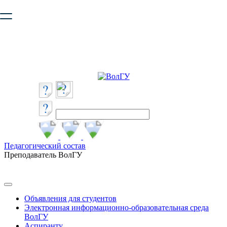
Ваш браузер устарел и не обеспечивает полноценную и
безопасную работу с сайтом. Пожалуйста
обновите браузер
,
чтобы улучшить взаимодействие с сайтом.
Педагогический состав
Преподаватель ВолГУ
Объявления для студентов
Электронная информационно-образовательная среда
ВолГУ
Аспиранту