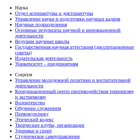
Наука
Отдел аспирантуры и докторантуры
Управление науки и подготовки научных кадров
Научные подразделения
Основные результаты научной и инновационной
деятельности
Ведущие научные школы
Государственная научная аттестация (диссертационные
советы)
Издательская деятельность
Университет – предприятиям
Социум
Управление молодежной политики и воспитательной
деятельности
Координационный центр противодействия терроризму
и экстремизму
Волонтерство
Обучение служением
Первокурснику
Этический кодекс
Творческие клубы, организации
Здоровье и спорт
Студенческое самоуправление