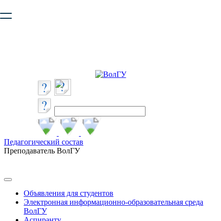
Ваш браузер устарел и не обеспечивает полноценную и
безопасную работу с сайтом. Пожалуйста
обновите браузер
,
чтобы улучшить взаимодействие с сайтом.
Педагогический состав
Преподаватель ВолГУ
Объявления для студентов
Электронная информационно-образовательная среда
ВолГУ
Аспиранту