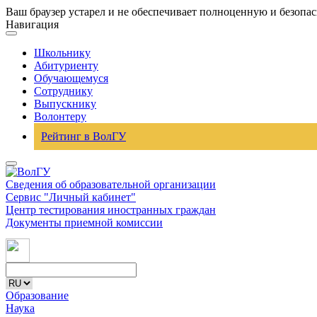
Ваш браузер устарел и не обеспечивает полноценную и безопа
Навигация
Школьнику
Абитуриенту
Обучающемуся
Сотруднику
Выпускнику
Волонтеру
Рейтинг в ВолГУ
Сведения об образовательной организации
Сервис "Личный кабинет"
Центр тестирования иностранных граждан
Документы приемной комиссии
Образование
Наука