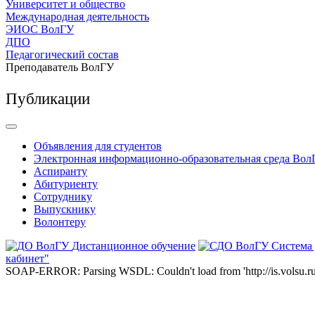
Университет и общество
Международная деятельность
ЭИОС ВолГУ
ДПО
Педагогический состав
Преподаватель ВолГУ
Публикации
Объявления для студентов
Электронная информационно-образовательная среда Вол
Аспиранту
Абитуриенту
Сотруднику
Выпускнику
Волонтеру
Дистанционное обучение
Система
кабинет"
SOAP-ERROR: Parsing WSDL: Couldn't load from 'http://is.volsu.ru/1cu