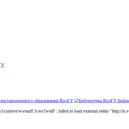
ГУ
 дистанционного образования ВолГУ
Библ
niver/ws/staff.1cws?wsdl' : failed to load external entity "http://is.