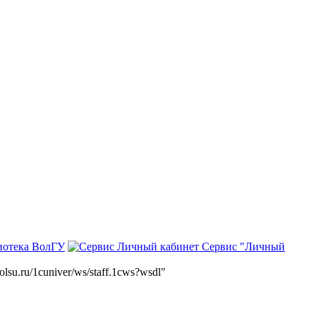
иотека ВолГУ
Сервис "Личный
volsu.ru/1cuniver/ws/staff.1cws?wsdl"