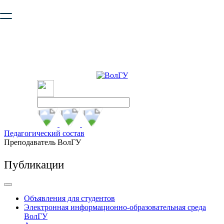
Ваш браузер устарел и не обеспечивает полноценную и
безопасную работу с сайтом. Пожалуйста
обновите браузер
,
чтобы улучшить взаимодействие с сайтом.
Педагогический состав
Преподаватель ВолГУ
Публикации
Объявления для студентов
Электронная информационно-образовательная среда
ВолГУ