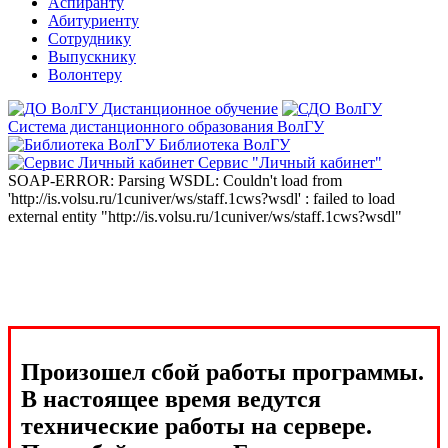
Аспиранту
Абитуриенту
Сотруднику
Выпускнику
Волонтеру
Дистанционное обучение
Система дистанционного образования ВолГУ
Библиотека ВолГУ
Сервис "Личный кабинет"
SOAP-ERROR: Parsing WSDL: Couldn't load from
'http://is.volsu.ru/1cuniver/ws/staff.1cws?wsdl' : failed to load
external entity "http://is.volsu.ru/1cuniver/ws/staff.1cws?wsdl"
Произошел сбой работы программы.
В настоящее время ведутся
технические работы на сервере.