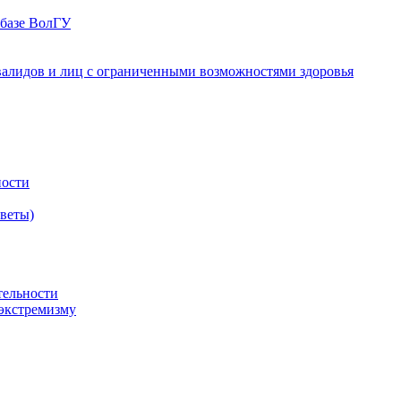
 базе ВолГУ
валидов и лиц с ограниченными возможностями здоровья
ности
оветы)
тельности
экстремизму