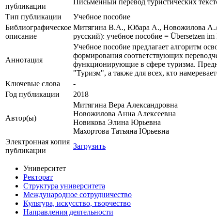
Письменный перевод туристических текстов
публикации
Тип публикации
Учебное пособие
Библиографическое
Митягина В.А., Юбара А., Новожилова А.А
описание
русский): учебное пособие = Übersetzen im 
Учебное пособие предлагает алгоритм осв
формирования соответствующих переводче
Аннотация
функционирующие в сфере туризма. Предн
"Туризм", а также для всех, кто намерева
Ключевые cлова
-
Год публикации
2018
Митягина Вера Александровна
Новожилова Анна Алексеевна
Автор(ы)
Новикова Элина Юрьевна
Махортова Татьяна Юрьевна
Электронная копия
Загрузить
публикации
Университет
Ректорат
Структура университета
Международное сотрудничество
Культура, искусство, творчество
Направления деятельности