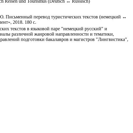
 Reisen und Tourismus (Deutsch ↔ Russisch)
Т.Ю. Письменный перевод туристических текстов (немецкий ↔
ент», 2018. 180 с.
ских текстов в языковой паре "немецкий русский" и
иалы различной жанровой направленности и тематики,
равлений подготовки бакалавров и магистров "Лингвистика",