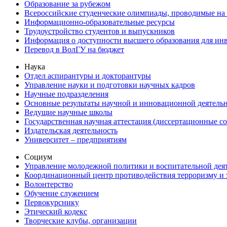
Образование за рубежом
Всероссийские студенческие олимпиады, проводимые на
Информационно-образовательные ресурсы
Трудоустройство студентов и выпускников
Информация о доступности высшего образования для ин
Перевод в ВолГУ на бюджет
Наука
Отдел аспирантуры и докторантуры
Управление науки и подготовки научных кадров
Научные подразделения
Основные результаты научной и инновационной деятель
Ведущие научные школы
Государственная научная аттестация (диссертационные с
Издательская деятельность
Университет – предприятиям
Социум
Управление молодежной политики и воспитательной дея
Координационный центр противодействия терроризму и 
Волонтерство
Обучение служением
Первокурснику
Этический кодекс
Творческие клубы, организации