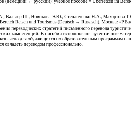
 (немецкий ↔ русский): учебное пособие = Übersetzen im Bereich
., Вальтер Ш., Новикова Э.Ю., Степанченко Н.А., Махортова 
Bereich Reisen und Tourismus (Deutsch ↔ Russisch). Москва: «Р.Вал
оения переводческих стратегий письменного перевода туристиче
ских компетенций. В пособии использованы аутентичные матер
азначено для обучающихся по образовательным программам нап
ется овладеть переводом профессионально.