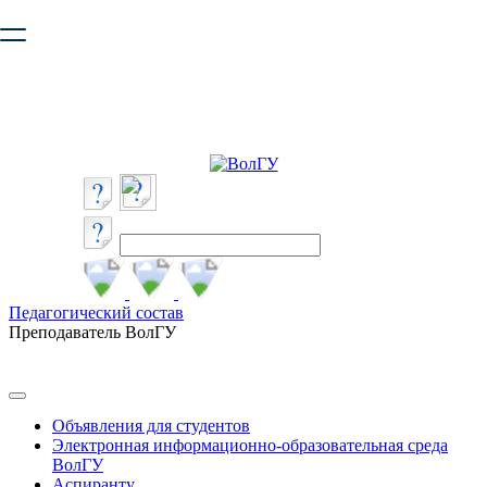
Ваш браузер устарел и не обеспечивает полноценную и
безопасную работу с сайтом. Пожалуйста
обновите браузер
,
чтобы улучшить взаимодействие с сайтом.
Педагогический состав
Преподаватель ВолГУ
Объявления для студентов
Электронная информационно-образовательная среда
ВолГУ
Аспиранту