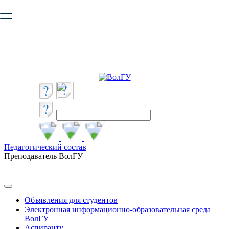
Ваш браузер устарел и не обеспечивает полноценную и
безопасную работу с сайтом. Пожалуйста
обновите браузер
,
чтобы улучшить взаимодействие с сайтом.
Педагогический состав
Преподаватель ВолГУ
Объявления для студентов
Электронная информационно-образовательная среда
ВолГУ
Аспиранту