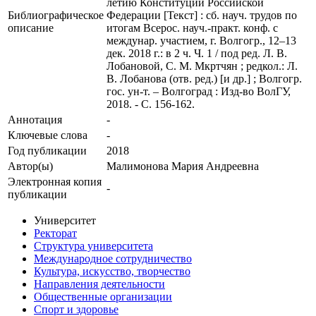
летию Конституции Российской
Библиографическое
Федерации [Текст] : сб. науч. трудов по
описание
итогам Всерос. науч.-практ. конф. с
междунар. участием, г. Волгогр., 12–13
дек. 2018 г.: в 2 ч. Ч. 1 / под ред. Л. В.
Лобановой, С. М. Мкртчян ; редкол.: Л.
В. Лобанова (отв. ред.) [и др.] ; Волгогр.
гос. ун-т. – Волгоград : Изд-во ВолГУ,
2018. - С. 156-162.
Аннотация
-
Ключевые cлова
-
Год публикации
2018
Автор(ы)
Малимонова Мария Андреевна
Электронная копия
-
публикации
Университет
Ректорат
Структура университета
Международное сотрудничество
Культура, искусство, творчество
Направления деятельности
Общественные организации
Спорт и здоровье