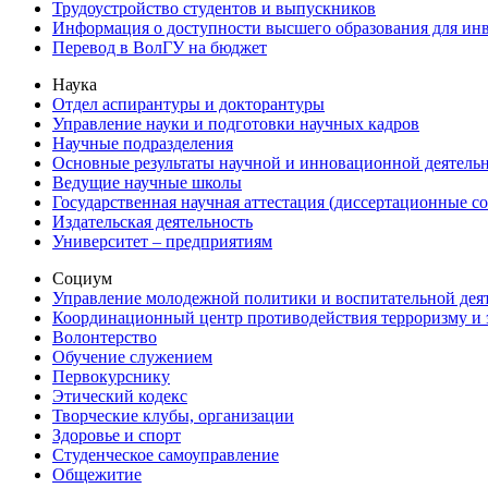
Трудоустройство студентов и выпускников
Информация о доступности высшего образования для ин
Перевод в ВолГУ на бюджет
Наука
Отдел аспирантуры и докторантуры
Управление науки и подготовки научных кадров
Научные подразделения
Основные результаты научной и инновационной деятель
Ведущие научные школы
Государственная научная аттестация (диссертационные с
Издательская деятельность
Университет – предприятиям
Социум
Управление молодежной политики и воспитательной дея
Координационный центр противодействия терроризму и 
Волонтерство
Обучение служением
Первокурснику
Этический кодекс
Творческие клубы, организации
Здоровье и спорт
Студенческое самоуправление
Общежитие