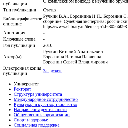
О комплексном подходе к изучению оружи
публикации
Тип публикации
Статья
Ручкин В.А., Борознина Н.П., Борознин С
Библиографическое
сборнике: Судебная экспертиза: российск
описание
https://www.elibrary.ru/item.asp?id=30566098
Аннотация
-
Ключевые cлова
-
Год публикации
2016
Ручкин Виталий Анатольевич
Автор(ы)
Борознина Наталья Павловна
Борознин Сергей Владимирович
Электронная копия
Загрузить
публикации
Университет
Ректорат
Структура университета
Международное сотрудничество
Культура, искусство, творчество
Направления деятельности
Общественные организации
Спорт и здоровье
Социальная поддержка