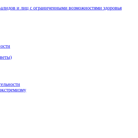
валидов и лиц с ограниченными возможностями здоровья
ности
оветы)
тельности
экстремизму