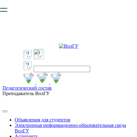
Ваш браузер устарел и не обеспечивает полноценную и
безопасную работу с сайтом. Пожалуйста
обновите браузер
,
чтобы улучшить взаимодействие с сайтом.
Педагогический состав
Преподаватель ВолГУ
Объявления для студентов
Электронная информационно-образовательная среда
ВолГУ
Аспиранту