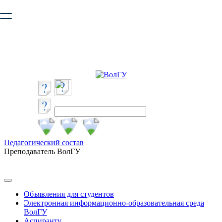
Ваш браузер устарел и не обеспечивает полноценную и
безопасную работу с сайтом. Пожалуйста
обновите браузер
,
чтобы улучшить взаимодействие с сайтом.
Педагогический состав
Преподаватель ВолГУ
Объявления для студентов
Электронная информационно-образовательная среда
ВолГУ
Аспиранту