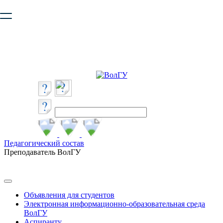
Ваш браузер устарел и не обеспечивает полноценную и
безопасную работу с сайтом. Пожалуйста
обновите браузер
,
чтобы улучшить взаимодействие с сайтом.
Педагогический состав
Преподаватель ВолГУ
Объявления для студентов
Электронная информационно-образовательная среда
ВолГУ
Аспиранту