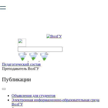
Ваш браузер устарел и не обеспечивает полноценную и
безопасную работу с сайтом. Пожалуйста
обновите браузер
,
чтобы улучшить взаимодействие с сайтом.
Педагогический состав
Преподаватель ВолГУ
Публикации
Объявления для студентов
Электронная информационно-образовательная среда
ВолГУ