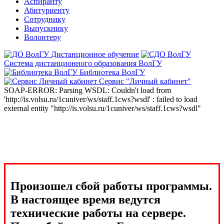
Аспиранту
Абитуриенту
Сотруднику
Выпускнику
Волонтеру
Дистанционное обучение
Система дистанционного образования ВолГУ
Библиотека ВолГУ
Сервис "Личный кабинет"
SOAP-ERROR: Parsing WSDL: Couldn't load from
'http://is.volsu.ru/1cuniver/ws/staff.1cws?wsdl' : failed to load
external entity "http://is.volsu.ru/1cuniver/ws/staff.1cws?wsdl"
Произошел сбой работы программы.
В настоящее время ведутся
технические работы на сервере.