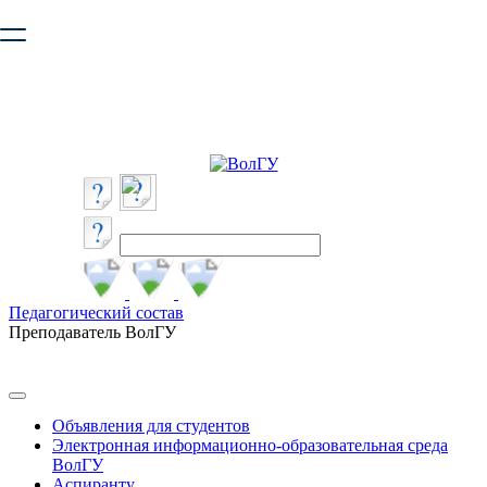
Ваш браузер устарел и не обеспечивает полноценную и
безопасную работу с сайтом. Пожалуйста
обновите браузер
,
чтобы улучшить взаимодействие с сайтом.
Педагогический состав
Преподаватель ВолГУ
Объявления для студентов
Электронная информационно-образовательная среда
ВолГУ
Аспиранту