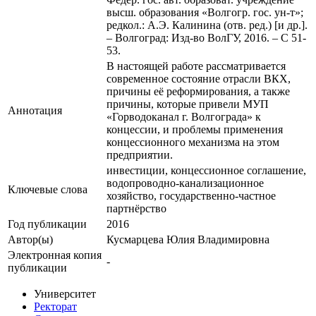
высш. образования «Волгогр. гос. ун-т»;
редкол.: А.Э. Калинина (отв. ред.) [и др.].
– Волгоград: Изд-во ВолГУ, 2016. – С 51-
53.
В настоящей работе рассматривается
современное состояние отрасли ВКХ,
причины её реформирования, а также
причины, которые привели МУП
Аннотация
«Горводоканал г. Волгограда» к
концессии, и проблемы применения
концессионного механизма на этом
предприятии.
инвестиции, концессионное соглашение,
водопроводно-канализационное
Ключевые cлова
хозяйство, государственно-частное
партнёрство
Год публикации
2016
Автор(ы)
Кусмарцева Юлия Владимировна
Электронная копия
-
публикации
Университет
Ректорат