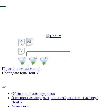
Ваш браузер устарел и не обеспечивает полноценную и
безопасную работу с сайтом. Пожалуйста
обновите браузер
,
чтобы улучшить взаимодействие с сайтом.
Педагогический состав
Преподаватель ВолГУ
Объявления для студентов
Электронная информационно-образовательная среда
ВолГУ
Аспиранту