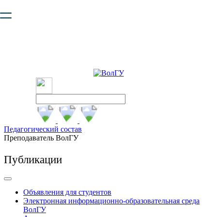
Ваш браузер устарел и не обеспечивает полноценную и
безопасную работу с сайтом. Пожалуйста
обновите браузер
,
чтобы улучшить взаимодействие с сайтом.
Педагогический состав
Преподаватель ВолГУ
Публикации
Объявления для студентов
Электронная информационно-образовательная среда
ВолГУ