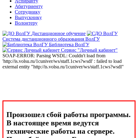
Аспиранту
Абитуриенту
Сотруднику
Выпускнику
Волонтеру
Дистанционное обучение
Система дистанционного образования ВолГУ
Библиотека ВолГУ
Сервис "Личный кабинет"
SOAP-ERROR: Parsing WSDL: Couldn't load from
'http://is.volsu.ru/1cuniver/ws/staff.1cws?wsdl' : failed to load
external entity "http://is.volsu.ru/1cuniver/ws/staff.1cws?wsdl"
Произошел сбой работы программы.
В настоящее время ведутся
технические работы на сервере.