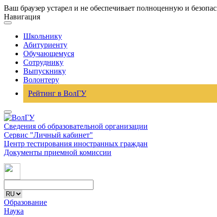
Ваш браузер устарел и не обеспечивает полноценную и безопа
Навигация
Школьнику
Абитуриенту
Обучающемуся
Сотруднику
Выпускнику
Волонтеру
Рейтинг в ВолГУ
Сведения об образовательной организации
Сервис "Личный кабинет"
Центр тестирования иностранных граждан
Документы приемной комиссии
Образование
Наука