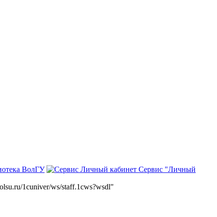
иотека ВолГУ
Сервис "Личный
volsu.ru/1cuniver/ws/staff.1cws?wsdl"