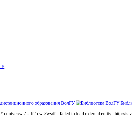
ГУ
 дистанционного образования ВолГУ
Библ
niver/ws/staff.1cws?wsdl' : failed to load external entity "http://is.