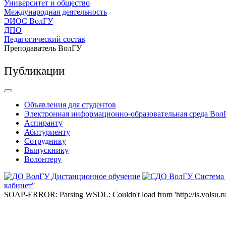
Университет и общество
Международная деятельность
ЭИОС ВолГУ
ДПО
Педагогический состав
Преподаватель ВолГУ
Публикации
Объявления для студентов
Электронная информационно-образовательная среда Вол
Аспиранту
Абитуриенту
Сотруднику
Выпускнику
Волонтеру
Дистанционное обучение
Система
кабинет"
SOAP-ERROR: Parsing WSDL: Couldn't load from 'http://is.volsu.ru/1cu