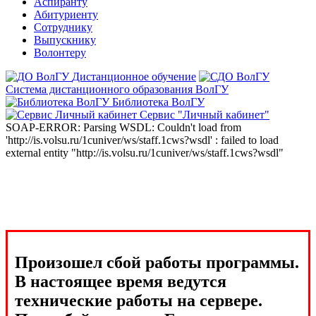
Аспиранту
Абитуриенту
Сотруднику
Выпускнику
Волонтеру
Дистанционное обучение
Система дистанционного образования ВолГУ
Библиотека ВолГУ
Сервис "Личный кабинет"
SOAP-ERROR: Parsing WSDL: Couldn't load from
'http://is.volsu.ru/1cuniver/ws/staff.1cws?wsdl' : failed to load
external entity "http://is.volsu.ru/1cuniver/ws/staff.1cws?wsdl"
Произошел сбой работы программы.
В настоящее время ведутся
технические работы на сервере.