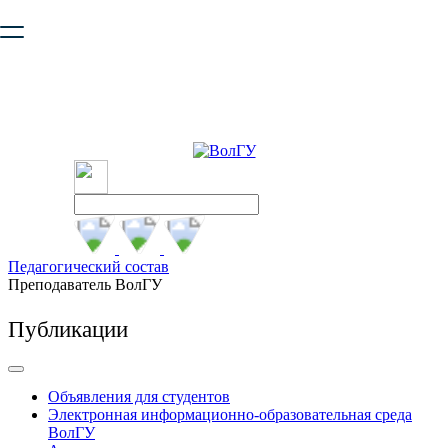
Ваш браузер устарел и не обеспечивает полноценную и
безопасную работу с сайтом. Пожалуйста
обновите браузер
,
чтобы улучшить взаимодействие с сайтом.
Педагогический состав
Преподаватель ВолГУ
Публикации
Объявления для студентов
Электронная информационно-образовательная среда
ВолГУ