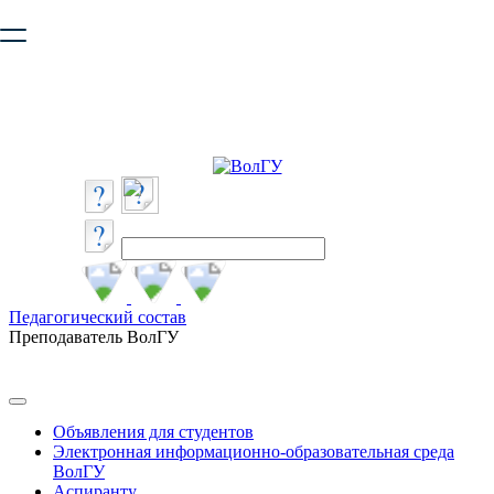
Ваш браузер устарел и не обеспечивает полноценную и
безопасную работу с сайтом. Пожалуйста
обновите браузер
,
чтобы улучшить взаимодействие с сайтом.
Педагогический состав
Преподаватель ВолГУ
Объявления для студентов
Электронная информационно-образовательная среда
ВолГУ
Аспиранту