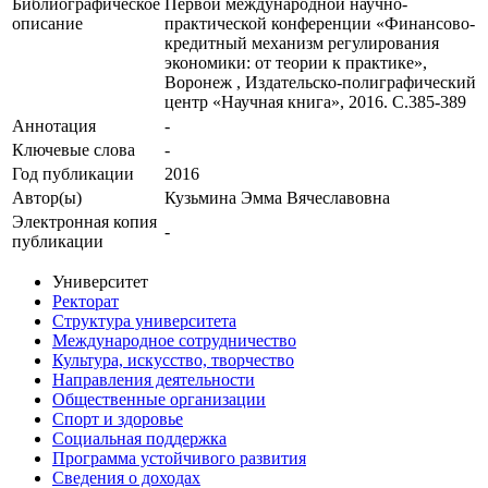
Библиографическое
Первой международной научно-
описание
практической конференции «Финансово-
кредитный механизм регулирования
экономики: от теории к практике»,
Воронеж , Издательско-полиграфический
центр «Научная книга», 2016. С.385-389
Аннотация
-
Ключевые cлова
-
Год публикации
2016
Автор(ы)
Кузьмина Эмма Вячеславовна
Электронная копия
-
публикации
Университет
Ректорат
Структура университета
Международное сотрудничество
Культура, искусство, творчество
Направления деятельности
Общественные организации
Спорт и здоровье
Социальная поддержка
Программа устойчивого развития
Сведения о доходах