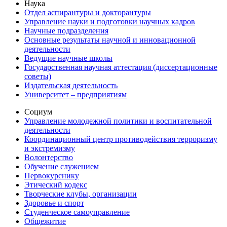
Наука
Отдел аспирантуры и докторантуры
Управление науки и подготовки научных кадров
Научные подразделения
Основные результаты научной и инновационной
деятельности
Ведущие научные школы
Государственная научная аттестация (диссертационные
советы)
Издательская деятельность
Университет – предприятиям
Социум
Управление молодежной политики и воспитательной
деятельности
Координационный центр противодействия терроризму
и экстремизму
Волонтерство
Обучение служением
Первокурснику
Этический кодекс
Творческие клубы, организации
Здоровье и спорт
Студенческое самоуправление
Общежитие