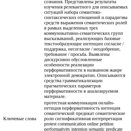
сознания. Представлены результаты
изучения релевантного для описываемых
ситуаций набора семантико-
синтаксических отношений и парадигмы
средств выражения семантических ролей
в рамках выделенных трех
коммуникативно-семантических групп
высказываний, реализующих базовые
текстообразующие интенции согласие /
поддержка, несогласие / неодобрение,
требование / просьба. Выявлены
дискурсивно обусловленные
особенности реализации
перформативности в названном жанре
электронной демократии. Описываются
средства грамматикализации
прагматических параметров
перформативности в анализируемом
материале.
протестная коммуникация онлайн-
петиция перформативность интенция
семантический предикат семантические
Ключевые cлова
роли сигнификативная интерпретация
protest communication online petition
performativity intention semantic predicate