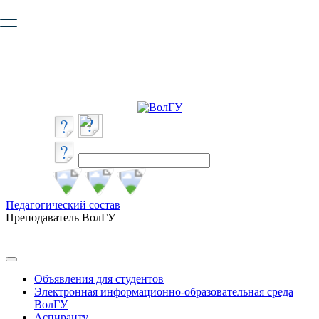
Ваш браузер устарел и не обеспечивает полноценную и
безопасную работу с сайтом. Пожалуйста
обновите браузер
,
чтобы улучшить взаимодействие с сайтом.
Педагогический состав
Преподаватель ВолГУ
Объявления для студентов
Электронная информационно-образовательная среда
ВолГУ
Аспиранту