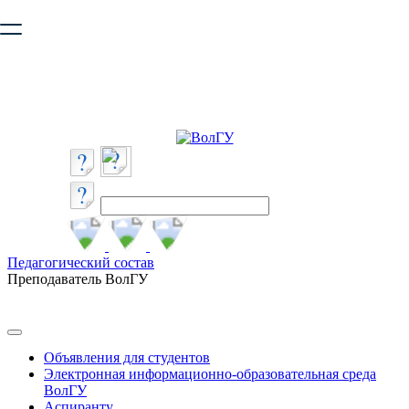
Ваш браузер устарел и не обеспечивает полноценную и
безопасную работу с сайтом. Пожалуйста
обновите браузер
,
чтобы улучшить взаимодействие с сайтом.
Педагогический состав
Преподаватель ВолГУ
Объявления для студентов
Электронная информационно-образовательная среда
ВолГУ
Аспиранту