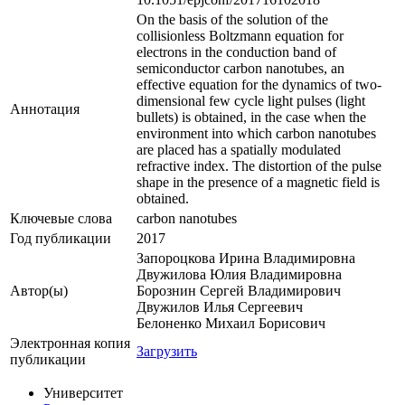
On the basis of the solution of the
collisionless Boltzmann equation for
electrons in the conduction band of
semiconductor carbon nanotubes, an
effective equation for the dynamics of two-
dimensional few cycle light pulses (light
Аннотация
bullets) is obtained, in the case when the
environment into which carbon nanotubes
are placed has a spatially modulated
refractive index. The distortion of the pulse
shape in the presence of a magnetic field is
obtained.
Ключевые cлова
carbon nanotubes
Год публикации
2017
Запороцкова Ирина Владимировна
Двужилова Юлия Владимировна
Автор(ы)
Борознин Сергей Владимирович
Двужилов Илья Сергеевич
Белоненко Михаил Борисович
Электронная копия
Загрузить
публикации
Университет