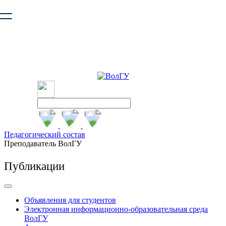
Ваш браузер устарел и не обеспечивает полноценную и
безопасную работу с сайтом. Пожалуйста
обновите браузер
,
чтобы улучшить взаимодействие с сайтом.
Педагогический состав
Преподаватель ВолГУ
Публикации
Объявления для студентов
Электронная информационно-образовательная среда
ВолГУ