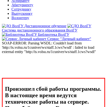
Аспиранту
Абитуриенту
Сотруднику
Выпускнику
Волонтеру
Дистанционное обучение
Система дистанционного образования ВолГУ
Библиотека ВолГУ
Сервис "Личный кабинет"
SOAP-ERROR: Parsing WSDL: Couldn't load from
'http://is.volsu.ru/1cuniver/ws/staff.1cws?wsdl' : failed to load
external entity "http://is.volsu.ru/1cuniver/ws/staff.1cws?wsdl"
Произошел сбой работы программы.
В настоящее время ведутся
технические работы на сервере.