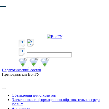
Ваш браузер устарел и не обеспечивает полноценную и
безопасную работу с сайтом. Пожалуйста
обновите браузер
,
чтобы улучшить взаимодействие с сайтом.
Педагогический состав
Преподаватель ВолГУ
Объявления для студентов
Электронная информационно-образовательная среда
ВолГУ
Аспиранту