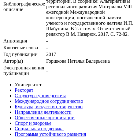
территорий. В сборнике: Альтернативы
Библиографическое
регионального развития Материалы VIII
описание
ежегодной Международной
конференции, посвященной памяти
ученого и государственного деятеля И.П.
Шабунина. В 2-х томах. Ответственный
редактор В.М. Назарюк. 2017. С. 72-82.
Аннотация
-
Ключевые cлова
-
Год публикации
2017
Автор(ы)
Горшкова Наталья Валерьевна
Электронная копия
-
публикации
Университет
Ректорат
Структура университета
Международное сотрудничество
Культура, искусство, творчество
Направления деятельности
Общественные организации
Спорт и здоровье
Социальная поддержка
Программа устойчивого развития