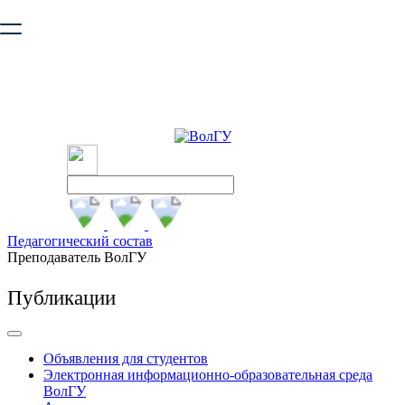
Ваш браузер устарел и не обеспечивает полноценную и
безопасную работу с сайтом. Пожалуйста
обновите браузер
,
чтобы улучшить взаимодействие с сайтом.
Педагогический состав
Преподаватель ВолГУ
Публикации
Объявления для студентов
Электронная информационно-образовательная среда
ВолГУ