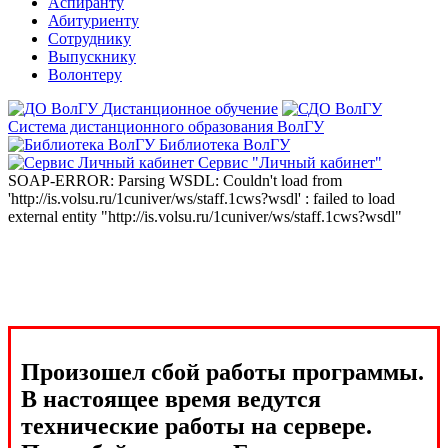
Аспиранту
Абитуриенту
Сотруднику
Выпускнику
Волонтеру
Дистанционное обучение
Система дистанционного образования ВолГУ
Библиотека ВолГУ
Сервис "Личный кабинет"
SOAP-ERROR: Parsing WSDL: Couldn't load from
'http://is.volsu.ru/1cuniver/ws/staff.1cws?wsdl' : failed to load
external entity "http://is.volsu.ru/1cuniver/ws/staff.1cws?wsdl"
Произошел сбой работы программы.
В настоящее время ведутся
технические работы на сервере.