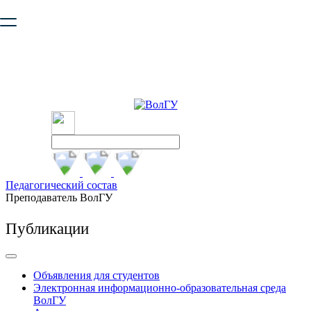
Ваш браузер устарел и не обеспечивает полноценную и
безопасную работу с сайтом. Пожалуйста
обновите браузер
,
чтобы улучшить взаимодействие с сайтом.
Педагогический состав
Преподаватель ВолГУ
Публикации
Объявления для студентов
Электронная информационно-образовательная среда
ВолГУ