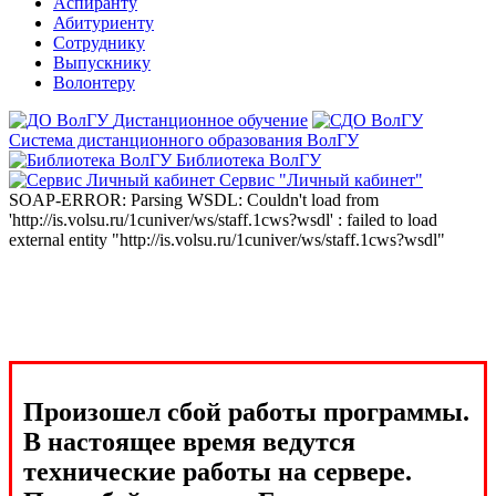
Аспиранту
Абитуриенту
Сотруднику
Выпускнику
Волонтеру
Дистанционное обучение
Система дистанционного образования ВолГУ
Библиотека ВолГУ
Сервис "Личный кабинет"
SOAP-ERROR: Parsing WSDL: Couldn't load from
'http://is.volsu.ru/1cuniver/ws/staff.1cws?wsdl' : failed to load
external entity "http://is.volsu.ru/1cuniver/ws/staff.1cws?wsdl"
Произошел сбой работы программы.
В настоящее время ведутся
технические работы на сервере.