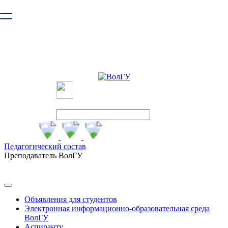
Ваш браузер устарел и не обеспечивает полноценную и
безопасную работу с сайтом. Пожалуйста
обновите браузер
,
чтобы улучшить взаимодействие с сайтом.
Педагогический состав
Преподаватель ВолГУ
Объявления для студентов
Электронная информационно-образовательная среда
ВолГУ
Аспиранту