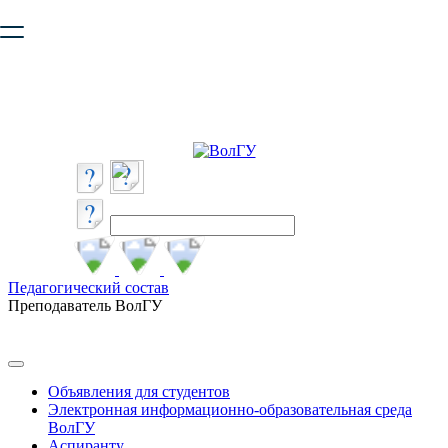
Ваш браузер устарел и не обеспечивает полноценную и
безопасную работу с сайтом. Пожалуйста
обновите браузер
,
чтобы улучшить взаимодействие с сайтом.
Педагогический состав
Преподаватель ВолГУ
Объявления для студентов
Электронная информационно-образовательная среда
ВолГУ
Аспиранту