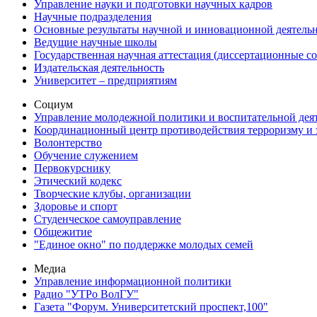
Управление науки и подготовки научных кадров
Научные подразделения
Основные результаты научной и инновационной деятель
Ведущие научные школы
Государственная научная аттестация (диссертационные с
Издательская деятельность
Университет – предприятиям
Социум
Управление молодежной политики и воспитательной дея
Координационный центр противодействия терроризму и 
Волонтерство
Обучение служением
Первокурснику
Этический кодекс
Творческие клубы, организации
Здоровье и спорт
Студенческое самоуправление
Общежитие
"Единое окно" по поддержке молодых семей
Медиа
Управление информационной политики
Радио "УТРо ВолГУ"
Газета "Форум. Университетский проспект,100"